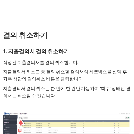
결의 취소하기
1. 지출결의서 결의 취소하기
작성된 지출결의서를 결의 취소합니다.
지출결의서 리스트 중 결의 취소할 결의서의 체크박스를 선택 후
좌측 상단의 결의취소 버튼을 클릭합니다.
지출결의서 결의 취소는 한 번에 한 건만 가능하며 '회수' 상태인 결
의서는 취소할 수 없습니다.