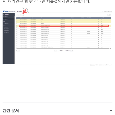
재기안은 '회수' 상태인 지출결의서만 가능합니다.
관련 문서