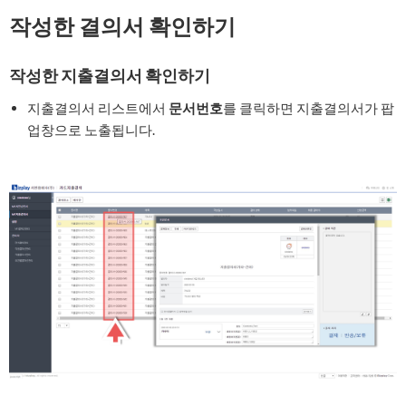
작성한 결의서 확인하기
작성한 지출결의서 확인하기
지출결의서 리스트에서
문서번호
를 클릭하면 지출결의서가 팝
업창으로 노출됩니다.