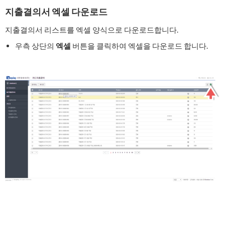
지출결의서 엑셀 다운로드
지출결의서 리스트를 엑셀 양식으로 다운로드합니다.
우측 상단의
엑셀
버튼을 클릭하여 엑셀을 다운로드 합니다.