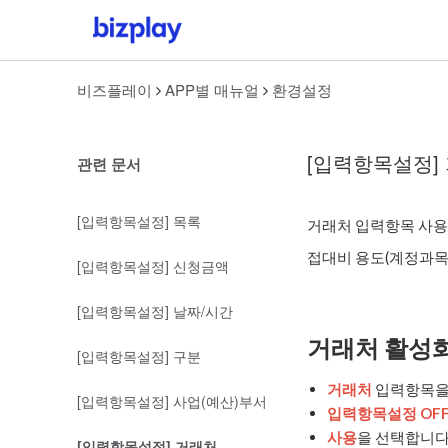
비즈플레이
APP별 매뉴얼
환경설정
[입력항목설정]
관련 문서
[입력항목설정] 목록
거래처 입력항목 사용 
접대비 용도(계정과목
[입력항목설정] 신청금액
[입력항목설정] 날짜/시간
거래처 활성
[입력항목설정] 구분
거래처
입력항목을
[입력항목설정] 사업(예산)부서
입력항목설정 OF
사용
을 선택합니다
[입력항목설정] 거래처